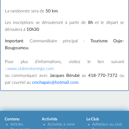
La randonnée sera de
50 km
.
Les inscriptions se dérouleront à partir de
8h
et le départ se
déroulera à
10h30
.
Important
: Commanditaire principal -
Tourisme Ouje-
Bougoumou
.
Pour plus d'informations, visitez le lien suivant
:
www.clubmotoneige.com
ou communiquez avec
Jacques Bérubé
au
418-770-7372
ou
par courriel au
cmchapais@hotmail.com
.
Contenu
Activités
Le Club
Articles
Activités à venir
Adhésion au club