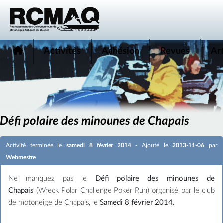
Activités
Adhésion
Revues
Art
Défi polaire des minounes de Chapais
Activité terminée le
samedi 8 février 2014
- Ajouté le
2013-11-06
par
Webmestre
Ne manquez pas le
Défi polaire des minounes de
Chapais
(Wreck Polar Challenge Poker Run) organisé par le club
de motoneige de Chapais, le
Samedi 8 février 2014
.