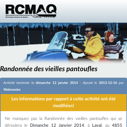
Activités
Adhésion
Revues
Art
Randonnée des vieilles pantoufles
Activité terminée le
dimanche 12 janvier 2014
- Ajouté le
2013-12-16
par
Webmestre
Les informations par rapport à cette activité ont été
modifiées!
Ne manquez pas la Randonnée des vieilles pantoufles qui se
déroulera le
Dimanche 12 Janvier 2014
, à
Laval
, au
4855