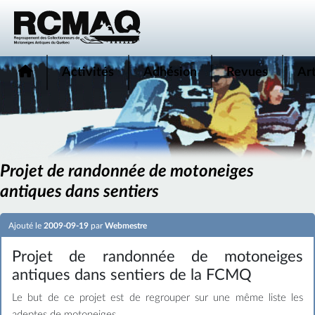
Activités
Adhésion
Revues
Art
Projet de randonnée de motoneiges
antiques dans sentiers
Ajouté le
2009-09-19
par
Webmestre
Projet de randonnée de motoneiges
antiques dans sentiers de la FCMQ
Le but de ce projet est de regrouper sur une même liste les
adeptes de motoneiges