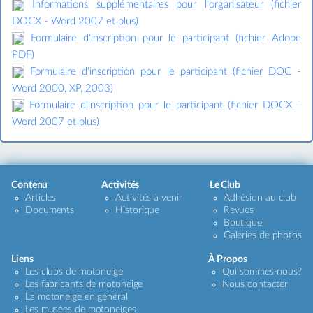
Informations supplémentaires pour l'organisateur (fichier
DOCX - Word 2007 et plus)
Formulaire d'inscription pour le participant (fichier Adobe
PDF)
Formulaire d'inscription pour le participant (fichier DOC -
Word 2000, XP, 2003)
Formulaire d'inscription pour le participant (fichier DOCX -
Word 2007 et plus)
Contenu
Activités
Le Club
Articles
Activités à venir
Adhésion au club
Documents
Historique
Revues
Boutique
Galeries de photos
Liens
À Propos
Les clubs de motoneige
Qui sommes-nous?
Les fabricants de motoneige
Nous contacter
La motoneige en général
Les musées de motoneiges