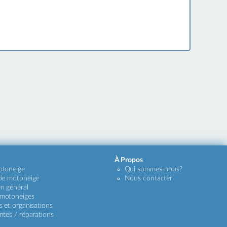
À Propos
otoneige
Qui sommes-nous?
 de motoneige
Nous contacter
n général
 motoneiges
s et organisations
ntes / réparations