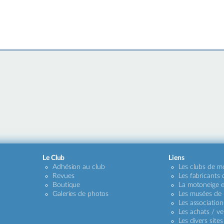
Le Club
Liens
Adhésion au club
Les clubs de m
Revues
Les fabricants
Boutique
La motoneige e
Galeries de photos
Les musées de
Les association
Les achats / ve
Les divers sites