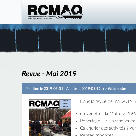
Revue - Mai 2019
Parution le
2019-05-01
- Ajouté le
2019-05-12
par
Webmestre
Dans la revue de mai 2019, vo
en vedette : la Moto-ski 19
Reportage sur les randonnée
Calendrier des activités à ven
Petites annonces