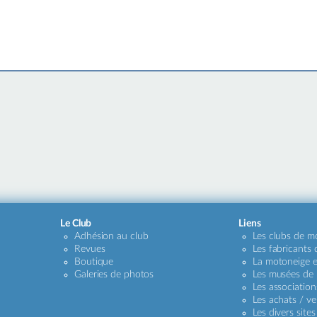
Le Club
Liens
Adhésion au club
Les clubs de m
Revues
Les fabricants
Boutique
La motoneige e
Galeries de photos
Les musées de
Les association
Les achats / ve
Les divers sites